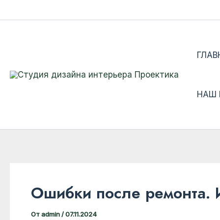
Перейти
к
содержимому
ГЛАВ
НАШ
Ошибки после ремонта. 
От
admin
/
07.11.2024