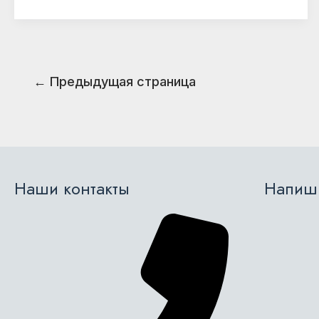
Постраничная
←
Предыдущая страница
навигация
записи
Наши контакты
Напиши