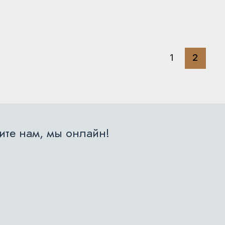
1
2
те нам, мы онлайн!